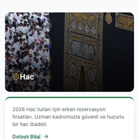
Hac
2026 Hac turları için erken rezervasyon
fırsatları. Uzman kadromuzla güvenli ve huzurlu
bir hac ibadeti.
Detaylı Bilgi